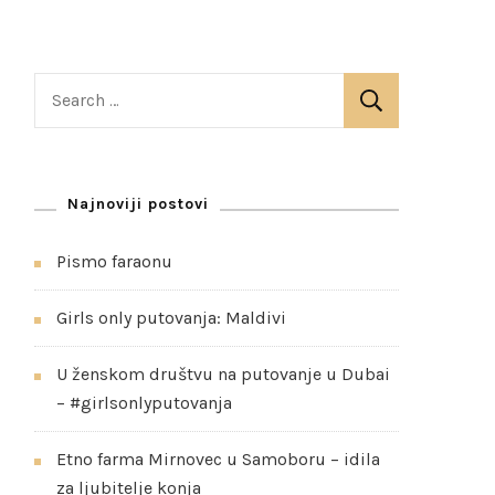
S
e
a
r
Najnoviji postovi
c
h
Pismo faraonu
f
o
Girls only putovanja: Maldivi
r
:
U ženskom društvu na putovanje u Dubai
– #girlsonlyputovanja
Etno farma Mirnovec u Samoboru – idila
za ljubitelje konja