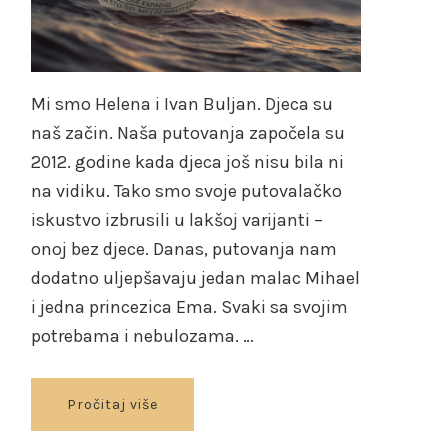
Mi smo Helena i Ivan Buljan. Djeca su
naš začin. Naša putovanja započela su
2012. godine kada djeca još nisu bila ni
na vidiku. Tako smo svoje putovalačko
iskustvo izbrusili u lakšoj varijanti –
onoj bez djece. Danas, putovanja nam
dodatno uljepšavaju jedan malac Mihael
i jedna princezica Ema. Svaki sa svojim
potrebama i nebulozama. …
Pročitaj više