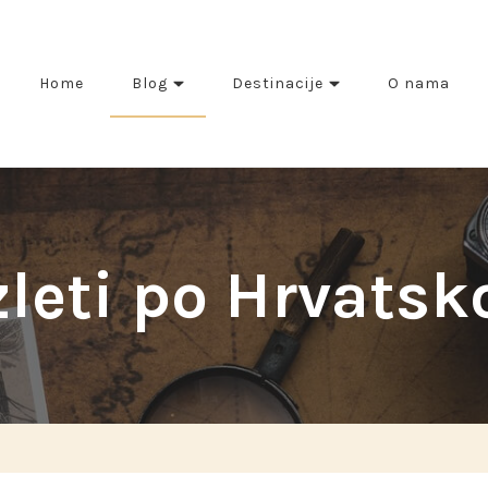
Home
Blog
Destinacije
O nama
zleti po Hrvatsk