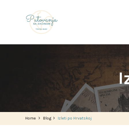
Putovanja sa začinom
I
Home
Blog
Izleti po Hrvatskoj