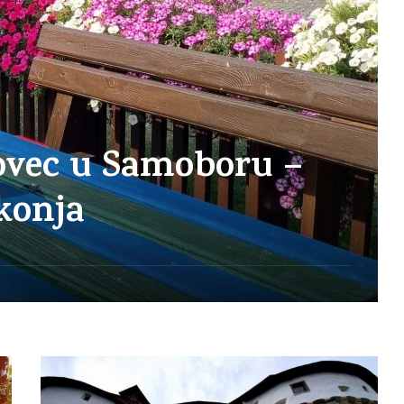
ovec u Samoboru –
 konja