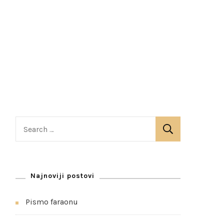
S
e
a
r
Najnoviji postovi
c
h
Pismo faraonu
f