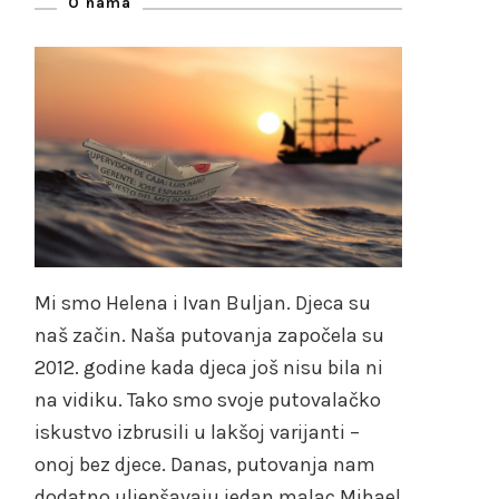
O nama
Mi smo Helena i Ivan Buljan. Djeca su
naš začin. Naša putovanja započela su
2012. godine kada djeca još nisu bila ni
na vidiku. Tako smo svoje putovalačko
iskustvo izbrusili u lakšoj varijanti –
onoj bez djece. Danas, putovanja nam
dodatno uljepšavaju jedan malac Mihael