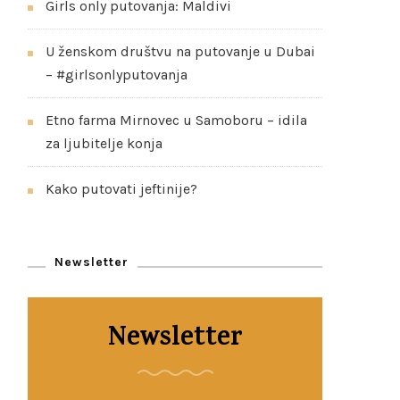
o
Girls only putovanja: Maldivi
r
:
U ženskom društvu na putovanje u Dubai
– #girlsonlyputovanja
Etno farma Mirnovec u Samoboru – idila
za ljubitelje konja
Kako putovati jeftinije?
Newsletter
Newsletter