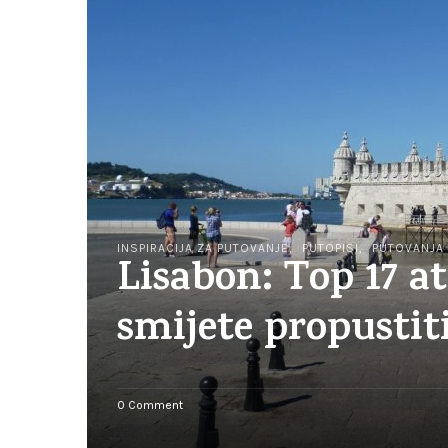
INSPIRACIJA ZA PUTOVANJE
PUTOPISI
PUTOVANJA
Lisabon: Top 17 at
smijete propustit
o
0 Comment
n
L