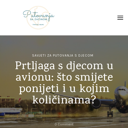
Putovanja sa začinom
SAVJETI ZA PUTOVANJA S DJECOM
Prtljaga s djecom u
avionu: što smijete
ponijeti i u kojim
količinama?
on
0 Comment