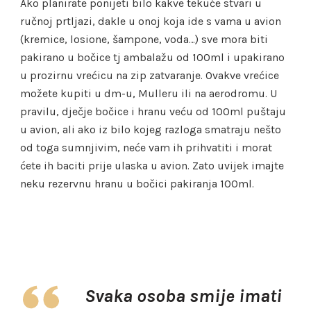
Ako planirate ponijeti bilo kakve tekuće stvari u
ručnoj prtljazi, dakle u onoj koja ide s vama u avion
(kremice, losione, šampone, voda…) sve mora biti
pakirano u bočice tj ambalažu od 100ml i upakirano
u prozirnu vrećicu na zip zatvaranje. Ovakve vrećice
možete kupiti u dm-u, Mulleru ili na aerodromu. U
pravilu, dječje bočice i hranu veću od 100ml puštaju
u avion, ali ako iz bilo kojeg razloga smatraju nešto
od toga sumnjivim, neće vam ih prihvatiti i morat
ćete ih baciti prije ulaska u avion. Zato uvijek imajte
neku rezervnu hranu u bočici pakiranja 100ml.
Svaka osoba smije imati