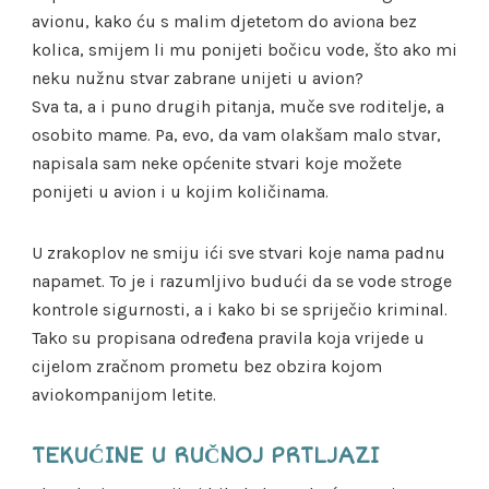
avionu, kako ću s malim djetetom do aviona bez
kolica, smijem li mu ponijeti bočicu vode, što ako mi
neku nužnu stvar zabrane unijeti u avion?
Sva ta, a i puno drugih pitanja, muče sve roditelje, a
osobito mame. Pa, evo, da vam olakšam malo stvar,
napisala sam neke općenite stvari koje možete
ponijeti u avion i u kojim količinama.
U zrakoplov ne smiju ići sve stvari koje nama padnu
napamet. To je i razumljivo budući da se vode stroge
kontrole sigurnosti, a i kako bi se spriječio kriminal.
Tako su propisana određena pravila koja vrijede u
cijelom zračnom prometu bez obzira kojom
aviokompanijom letite.
TEKUĆINE U RUČNOJ PRTLJAZI