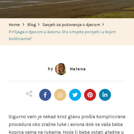
Prtljaga
s
djecom
u
Home
Blog
Savjeti za putovanja s djecom
avionu:
što
Prtljaga s djecom u avionu: što smijete ponijeti i u kojim
smijete
količinama?
ponijeti
i
u
kojim
količinama?
by
Helena
Sigurno vam je nekad kroz glavu prošla komplicirana
procedura oko zračne luke i aviona dok se vaša beba
koprca vama na rukama. Hoće li beba ostati gladna u