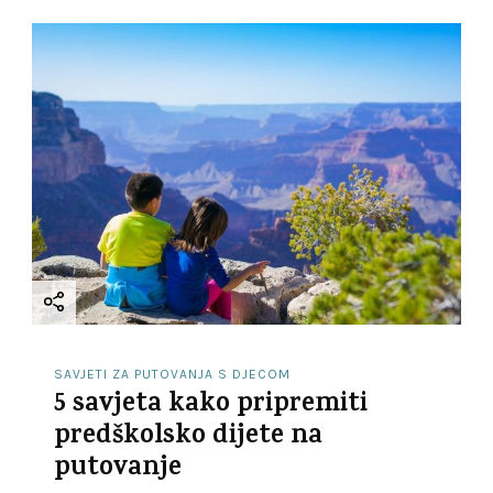
i
g
a
t
i
o
n
SAVJETI ZA PUTOVANJA S DJECOM
5 savjeta kako pripremiti
predškolsko dijete na
putovanje