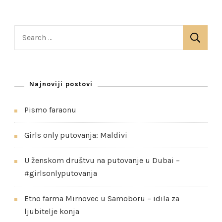
S
e
a
r
Najnoviji postovi
c
h
Pismo faraonu
f
o
Girls only putovanja: Maldivi
r
:
U ženskom društvu na putovanje u Dubai –
#girlsonlyputovanja
Etno farma Mirnovec u Samoboru – idila za
ljubitelje konja