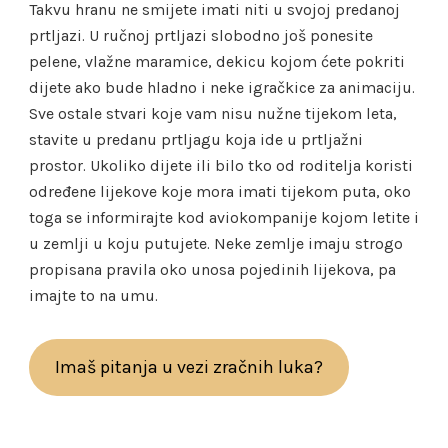
Takvu hranu ne smijete imati niti u svojoj predanoj
prtljazi. U ručnoj prtljazi slobodno još ponesite
pelene, vlažne maramice, dekicu kojom ćete pokriti
dijete ako bude hladno i neke igračkice za animaciju.
Sve ostale stvari koje vam nisu nužne tijekom leta,
stavite u predanu prtljagu koja ide u prtljažni
prostor. Ukoliko dijete ili bilo tko od roditelja koristi
određene lijekove koje mora imati tijekom puta, oko
toga se informirajte kod aviokompanije kojom letite i
u zemlji u koju putujete. Neke zemlje imaju strogo
propisana pravila oko unosa pojedinih lijekova, pa
imajte to na umu.
Imaš pitanja u vezi zračnih luka?