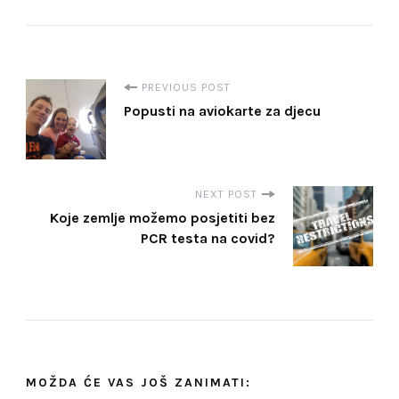
P
PREVIOUS POST
Popusti na aviokarte za djecu
o
s
NEXT POST
Koje zemlje možemo posjetiti bez
t
PCR testa na covid?
N
a
v
MOŽDA ĆE VAS JOŠ ZANIMATI: