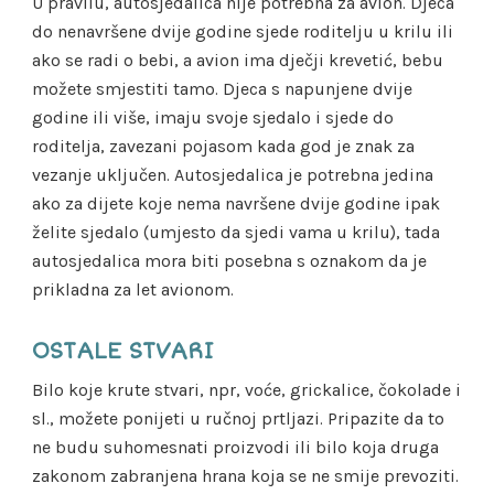
U pravilu, autosjedalica nije potrebna za avion. Djeca
do nenavršene dvije godine sjede roditelju u krilu ili
ako se radi o bebi, a avion ima dječji krevetić, bebu
možete smjestiti tamo. Djeca s napunjene dvije
godine ili više, imaju svoje sjedalo i sjede do
roditelja, zavezani pojasom kada god je znak za
vezanje uključen. Autosjedalica je potrebna jedina
ako za dijete koje nema navršene dvije godine ipak
želite sjedalo (umjesto da sjedi vama u krilu), tada
autosjedalica mora biti posebna s oznakom da je
prikladna za let avionom.
OSTALE STVARI
Bilo koje krute stvari, npr, voće, grickalice, čokolade i
sl., možete ponijeti u ručnoj prtljazi. Pripazite da to
ne budu suhomesnati proizvodi ili bilo koja druga
zakonom zabranjena hrana koja se ne smije prevoziti.